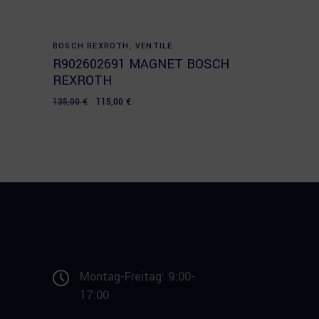
Add to cart
BOSCH REXROTH
,
VENTILE
R902602691 MAGNET BOSCH
REXROTH
Original
Current
135,00
€
115,00
€
price
price
was:
is:
135,00 €.
115,00 €.
Montag-Freitag: 9:00-
17:00