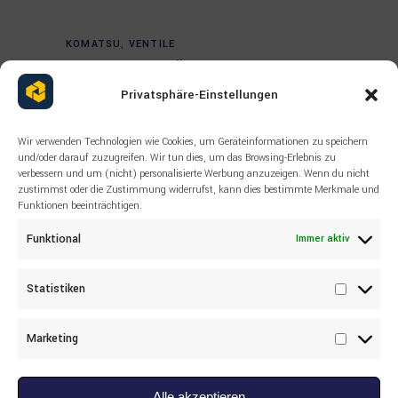
Read more
KOMATSU
,
VENTILE
95066840 Ventil Komatsu PC3000,
PC4000, PC5500
Privatsphäre-Einstellungen
Wir verwenden Technologien wie Cookies, um Geräteinformationen zu speichern
und/oder darauf zuzugreifen. Wir tun dies, um das Browsing-Erlebnis zu
verbessern und um (nicht) personalisierte Werbung anzuzeigen. Wenn du nicht
zustimmst oder die Zustimmung widerrufst, kann dies bestimmte Merkmale und
Funktionen beeinträchtigen.
Funktional
Immer aktiv
Statistiken
Statisti
Marketing
Marketi
Alle akzeptieren