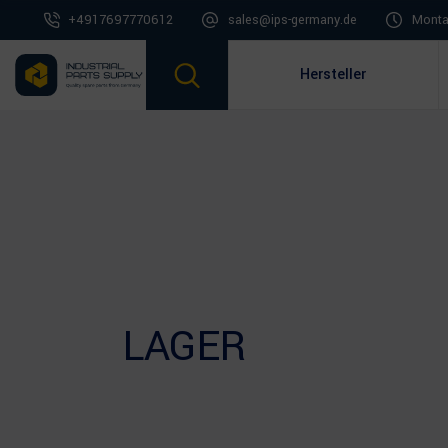
+4917697770612
sales@ips-germany.de
Montag
Hersteller
LAGER