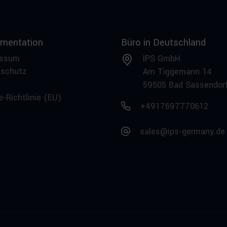
mentation
Büro in Deutschland
essum
IPS GmbH
nschutz
Am Tiggemann 14
59505 Bad Sassendor
e-Richtlinie (EU)
+4917697770612
sales@ips-germany.de