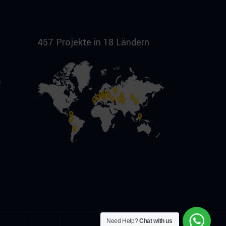
457 Projekte in 18 Ländern
f
Need Help?
Chat with us