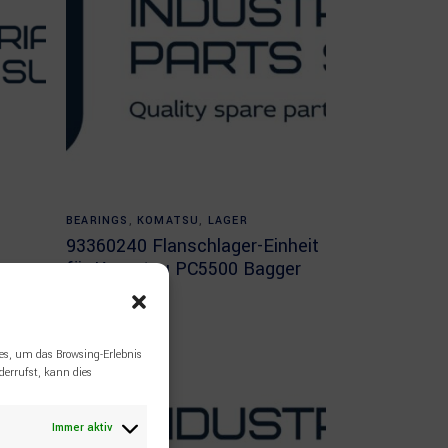
Read more
BEARINGS
,
KOMATSU
,
LAGER
93360240 Flanschlager-Einheit
für Komatsu PC5500 Bagger
es, um das Browsing-Erlebnis
errufst, kann dies
Immer aktiv