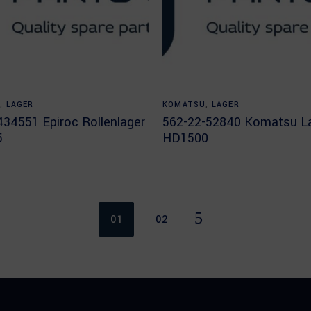
Read more
Read more
C
,
LAGER
KOMATSU
,
LAGER
34551 Epiroc Rollenlager
562-22-52840 Komatsu L
5
HD1500
01
02