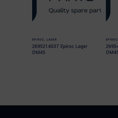
Read more
EPIROC
,
LAGER
EPIRO
2695214037 Epiroc Lager
26954
DM45
DM4