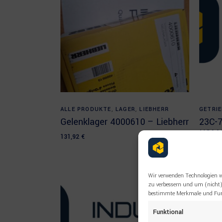
Add to cart
ALLE PRODUKTE
,
LAGER
,
LIEBHERR
GETRIE
Gelenklager 4000610 – Liebherr
23C-
KOM
131,92
€
Wir verwenden Technologien w
zu verbessern und um (nicht)
bestimmte Merkmale und Funk
Funktional