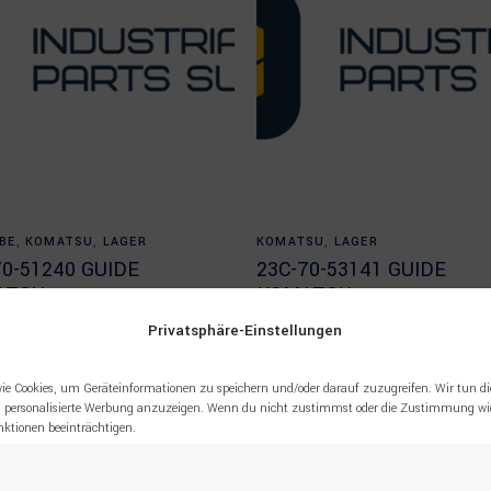
Read more
Read more
BE
,
KOMATSU
,
LAGER
KOMATSU
,
LAGER
70-51240 GUIDE
23C-70-53141 GUIDE
ATSU
KOMATSU
Privatsphäre-Einstellungen
ie Cookies, um Geräteinformationen zu speichern und/oder darauf zuzugreifen. Wir tun di
 personalisierte Werbung anzuzeigen. Wenn du nicht zustimmst oder die Zustimmung wid
tionen beeinträchtigen.