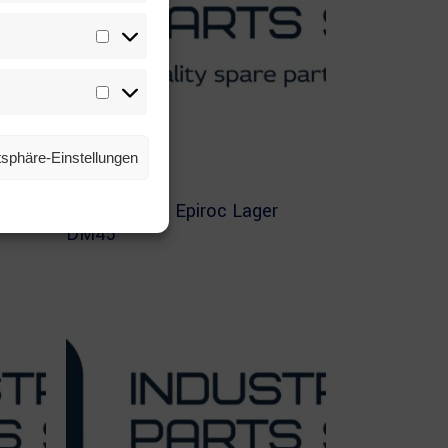
Statistiken
Marketing
atsphäre-Einstellungen
Read more
EPIROC
,
LAGER
2695434874 Epiroc Lager
DM45