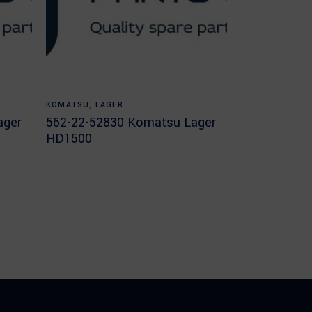
Read more
KOMATSU
,
LAGER
ager
562-22-52830 Komatsu Lager
HD1500