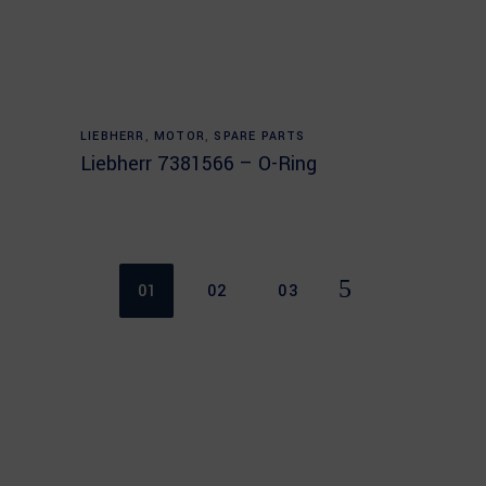
Read more
LIEBHERR
,
MOTOR
,
SPARE PARTS
Liebherr 7381566 – O-Ring
01
02
03