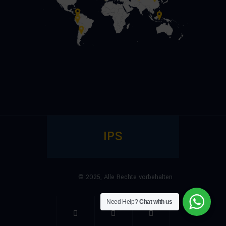
IPS
© 2025,
Alle Rechte vorbehalten
Need Help?
Chat with us