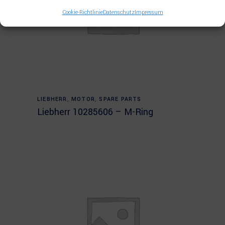
Cookie-Richtlinie
Datenschutz
Impressum
Read more
LIEBHERR
,
MOTOR
,
SPARE PARTS
Liebherr 10285606 – M-Ring