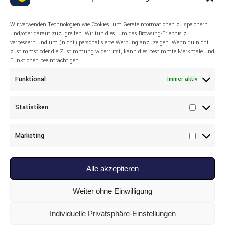
Wir verwenden Technologien wie Cookies, um Geräteinformationen zu speichern
und/oder darauf zuzugreifen. Wir tun dies, um das Browsing-Erlebnis zu
verbessern und um (nicht) personalisierte Werbung anzuzeigen. Wenn du nicht
zustimmst oder die Zustimmung widerrufst, kann dies bestimmte Merkmale und
Funktionen beeinträchtigen.
Funktional
Immer aktiv
Read more
Statistiken
LIEBHERR
,
MOTOR
,
SPARE PARTS
Statisti
Liebherr 10285605 – DSF-Ring
Marketing
Marketi
Alle akzeptieren
Weiter ohne Einwilligung
Individuelle Privatsphäre-Einstellungen