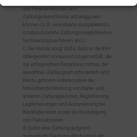
Vereinbarungen zwischen dem Kunden
und Finanzinstituten und
Zahlungsdienstleister abhängig sein
können (z. B. vereinbarte Ausgabelimits,
ortsbeschränkte Zahlungsmöglichkeiten,
Verifizierungsverfahren, etc.).
Der Kunde sorgt dafür, dass er die ihm
obliegenden Voraussetzungen erfüllt, die
zur erfolgreichen Bezahlung mittels der
gewählten Zahlungsart erforderlich sind.
Hierzu gehören insbesondere die
hinreichende Deckung von Bank- und
anderen Zahlungskonten, Registrierung,
Legitimierungen und Autorisierung bei
Bezahldiensten sowie die Bestätigung
von Transaktionen.
Sollte eine Zahlung aufgrund
mangelnder Deckung des Kontos des