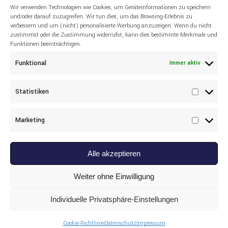
Wir verwenden Technologien wie Cookies, um Geräteinformationen zu speichern
Zahlungen sind, sofern nicht anders
und/oder darauf zuzugreifen. Wir tun dies, um das Browsing-Erlebnis zu
verbessern und um (nicht) personalisierte Werbung anzuzeigen. Wenn du nicht
vereinbart, ohne Abschlag, Skonti oder
zustimmst oder die Zustimmung widerrufst, kann dies bestimmte Merkmale und
andere Nachlässe zu leisten.
Funktionen beeinträchtigen.
Beim Einsatz von Finanzinstituten und
Funktional
Immer aktiv
anderen Zahlungsdienstleistern, gelten im
Hinblick auf die Bezahlung zusätzlich die
Statistiken
Geschäftsbedingungen und
Statisti
Datenschutzhinweise der
Marketing
Zahlungsdienstleister. Kunden werden
Marketi
gebeten diese Regelungen und Hinweise
als auch Informationen im Rahmen des
Alle akzeptieren
Bezahlungsvorgangs zu beachten. Dies
insbesondere, weil die
Weiter ohne Einwilligung
Zurverfügungstellung von
Individuelle Privatsphäre-Einstellungen
Zahlungsmethoden oder der Ablauf des
Zahlungsverfahrens auch von den
Cookie-Richtlinie
Datenschutz
Impressum