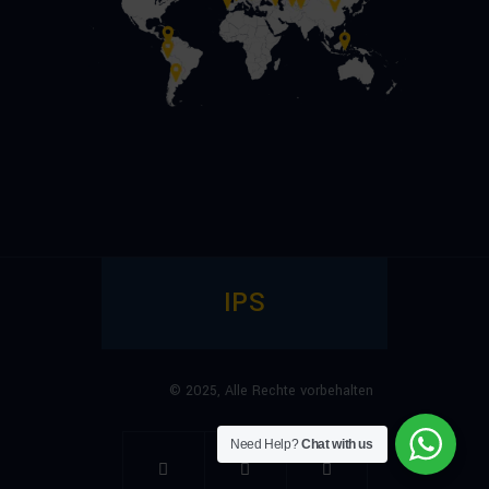
IPS
© 2025,
Alle Rechte vorbehalten
Need Help?
Chat with us