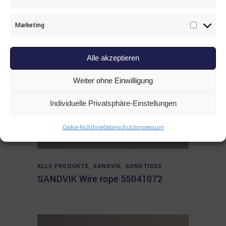
Statisti
Marketing
Marketi
Alle akzeptieren
Weiter ohne Einwilligung
Individuelle Privatsphäre-Einstellungen
Cookie-Richtlinie
Datenschutz
Impressum
Read more
ALLE PRODUKTE
,
SANDVIK
,
SONSTIGES
SANDVIK Wire rope 55041072