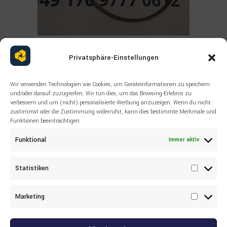
Read more
ALLE PRODUKTE
,
SANDVIK
,
SONSTIGES
Privatsphäre-Einstellungen
SANDVIK Wire rope 55038503
Wir verwenden Technologien wie Cookies, um Geräteinformationen zu speichern
und/oder darauf zuzugreifen. Wir tun dies, um das Browsing-Erlebnis zu
verbessern und um (nicht) personalisierte Werbung anzuzeigen. Wenn du nicht
zustimmst oder die Zustimmung widerrufst, kann dies bestimmte Merkmale und
Funktionen beeinträchtigen.
Funktional
Immer aktiv
Statistiken
Statisti
Marketing
Marketi