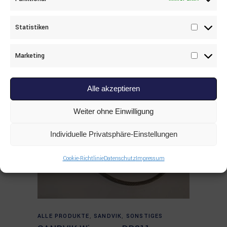
30-11520 RING LOCK
Statistiken
Statisti
Marketing
Marketi
Alle akzeptieren
Weiter ohne Einwilligung
Individuelle Privatsphäre-Einstellungen
Cookie-Richtlinie
Datenschutz
Impressum
Read more
ALLE PRODUKTE
,
SANDVIK
,
SONSTIGES