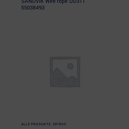
SANDVIK Wire rope DD311
55038493
Read more
ALLE PRODUKTE
,
EPIROC