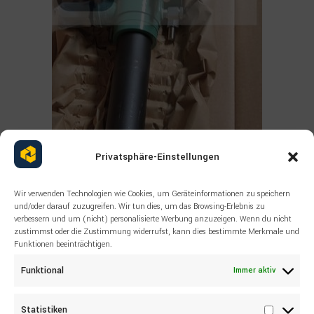
Privatsphäre-Einstellungen
Wir verwenden Technologien wie Cookies, um Geräteinformationen zu speichern
Read more
und/oder darauf zuzugreifen. Wir tun dies, um das Browsing-Erlebnis zu
ALLE PRODUKTE
,
KOMATSU
verbessern und um (nicht) personalisierte Werbung anzuzeigen. Wenn du nicht
KOMATSU 76939773 LUBE PUMP
zustimmst oder die Zustimmung widerrufst, kann dies bestimmte Merkmale und
Funktionen beeinträchtigen.
Funktional
Immer aktiv
Statistiken