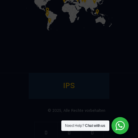
IPS
© 2025,
Alle Rechte vorbehalten
Need Help?
Chat with us