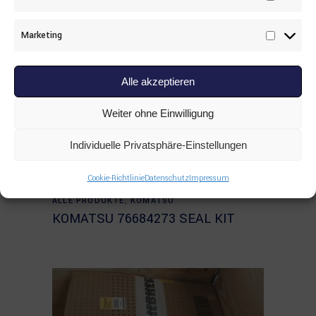
Statisti
Marketing
Marketi
Alle akzeptieren
Weiter ohne Einwilligung
Individuelle Privatsphäre-Einstellungen
Cookie-Richtlinie
Datenschutz
Impressum
Read more
ALLE PRODUKTE
,
KOMATSU
KOMATSU 76684273 SEAL KIT