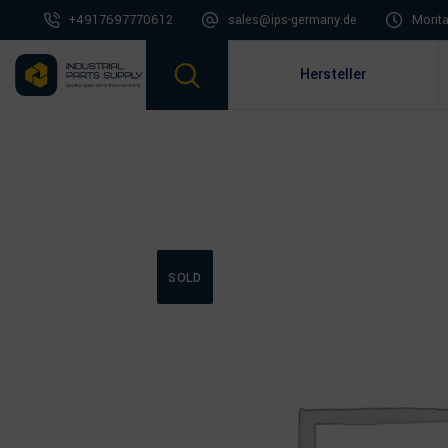
+4917697770612
sales@ips-germany.de
Montag
Hersteller
SOLD