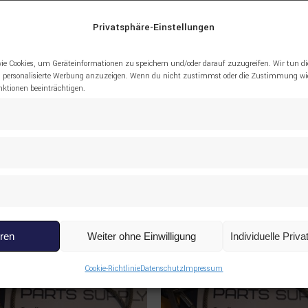
Privatsphäre-Einstellungen
308 Protection Sleeve SANDVIK”
ie Cookies, um Geräteinformationen zu speichern und/oder darauf zuzugreifen. Wir tun di
 personalisierte Werbung anzuzeigen. Wenn du nicht zustimmst oder die Zustimmung wid
tionen beeinträchtigen.
eren
Weiter ohne Einwilligung
Individuelle Priv
Cookie-Richtlinie
Datenschutz
Impressum