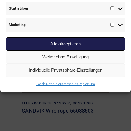
Statistiken
Statisti
Marketing
Marketi
Alle akzeptieren
Weiter ohne Einwilligung
Individuelle Privatsphäre-Einstellungen
Cookie-Richtlinie
Datenschutz
Impressum
Read more
ALLE PRODUKTE
,
SANDVIK
,
SONSTIGES
SANDVIK Wire rope 55038503