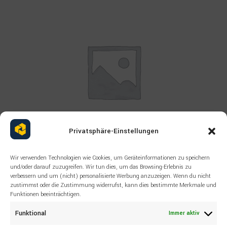
Privatsphäre-Einstellungen
Wir verwenden Technologien wie Cookies, um Geräteinformationen zu speichern
Read more
ALLE PRODUKTE
,
EPIROC
und/oder darauf zuzugreifen. Wir tun dies, um das Browsing-Erlebnis zu
ERSATZTEILE NEU FÜR
verbessern und um (nicht) personalisierte Werbung anzuzeigen. Wenn du nicht
zustimmst oder die Zustimmung widerrufst, kann dies bestimmte Merkmale und
BERGBAUMASCHINEN EPIROC
Funktionen beeinträchtigen.
2658595600 PUMP
Funktional
Immer aktiv