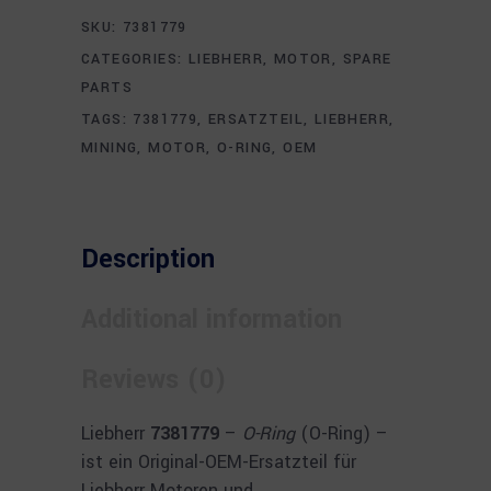
SKU:
7381779
CATEGORIES:
LIEBHERR
,
MOTOR
,
SPARE
PARTS
TAGS:
7381779
,
ERSATZTEIL
,
LIEBHERR
,
MINING
,
MOTOR
,
O-RING
,
OEM
Description
Additional information
Reviews (0)
Liebherr
7381779
–
O-Ring
(O-Ring) –
ist ein Original-OEM-Ersatzteil für
Liebherr Motoren und