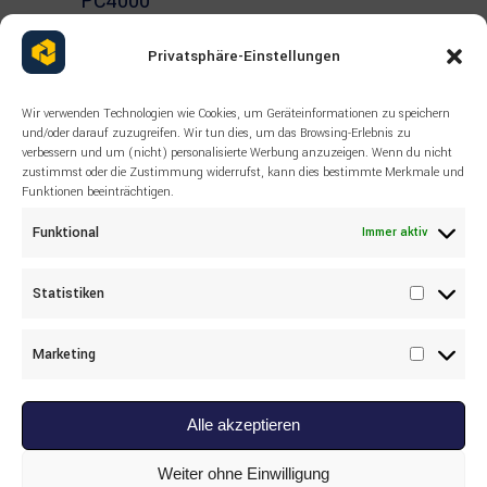
PC4000
Privatsphäre-Einstellungen
Wir verwenden Technologien wie Cookies, um Geräteinformationen zu speichern
und/oder darauf zuzugreifen. Wir tun dies, um das Browsing-Erlebnis zu
verbessern und um (nicht) personalisierte Werbung anzuzeigen. Wenn du nicht
zustimmst oder die Zustimmung widerrufst, kann dies bestimmte Merkmale und
Funktionen beeinträchtigen.
Funktional
Immer aktiv
Statistiken
Statisti
Marketing
Marketi
Alle akzeptieren
Read more
GETRIEBE
,
KOMATSU
,
VENTILE
95191340 Ventil Komatsu PC3000,
Weiter ohne Einwilligung