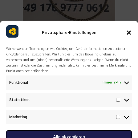
Privatsphäre-Einstellungen
Read more
ALLE PRODUKTE
,
SANDVIK
,
SONSTIGES
55043533 SANDVIK Wire rope DL-
Wir verwenden Technologien wie Cookies, um Geräteinformationen zu speichern
311
und/oder darauf zuzugreifen. Wir tun dies, um das Browsing-Erlebnis zu
verbessern und um (nicht) personalisierte Werbung anzuzeigen. Wenn du nicht
zustimmst oder die Zustimmung widerrufst, kann dies bestimmte Merkmale und
Funktionen beeinträchtigen.
Funktional
Immer aktiv
Statistiken
Statisti
Marketing
Marketi
Alle akzeptieren