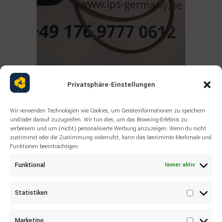
Read more
ALLE PRODUKTE
Privatsphäre-Einstellungen
,
SANDVIK
,
SONSTIGES
55043531 SANDVIK Wire rope
DL321 HL710S
Wir verwenden Technologien wie Cookies, um Geräteinformationen zu speichern
und/oder darauf zuzugreifen. Wir tun dies, um das Browsing-Erlebnis zu
verbessern und um (nicht) personalisierte Werbung anzuzeigen. Wenn du nicht
zustimmst oder die Zustimmung widerrufst, kann dies bestimmte Merkmale und
Funktionen beeinträchtigen.
Funktional
Immer aktiv
Statistiken
Statisti
Marketing