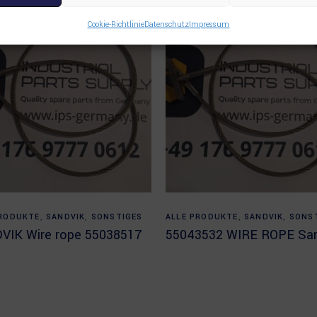
Cookie-Richtlinie
Datenschutz
Impressum
Read more
Read more
PRODUKTE
,
SANDVIK
,
SONSTIGES
ALLE PRODUKTE
,
SANDVIK
,
SONS
VIK Wire rope 55038517
55043532 WIRE ROPE San