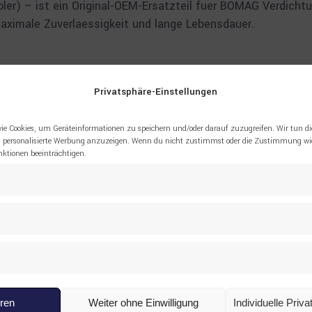
ler) – ist ein Original-OEM-Ersatzteil fuer BOMAG Verdich
aximale Zuverlaessigkeit und lange Lebensdauer.
Privatsphäre-Einstellungen
ie Cookies, um Geräteinformationen zu speichern und/oder darauf zuzugreifen. Wir tun di
pruefung. Mengenrabatte fuer Grossbestellungen auf Anfrage
 personalisierte Werbung anzuzeigen. Wenn du nicht zustimmst oder die Zustimmung wid
tionen beeinträchtigen.
eren
Weiter ohne Einwilligung
Individuelle Priv