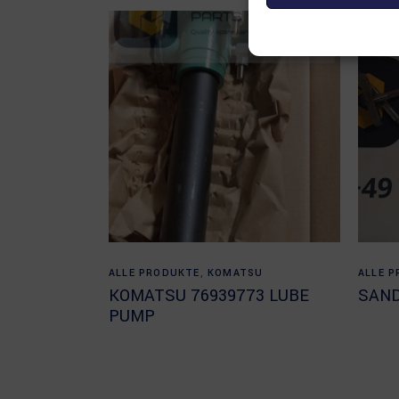
Read more
ALLE PRODUKTE
,
KOMATSU
ALLE 
KOMATSU 76939773 LUBE
SAND
PUMP