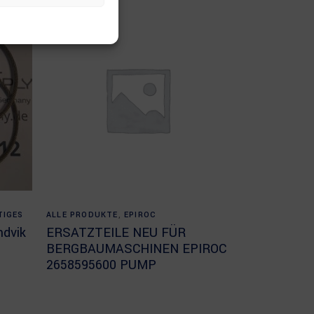
Read more
TIGES
ALLE PRODUKTE
,
EPIROC
dvik
ERSATZTEILE NEU FÜR
BERGBAUMASCHINEN EPIROC
2658595600 PUMP