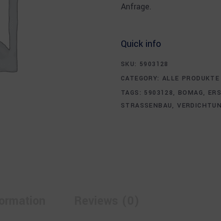
Anfrage.
Quick info
SKU:
5903128
CATEGORY:
ALLE PRODUKTE
TAGS:
5903128
,
BOMAG
,
ERS
STRASSENBAU
,
VERDICHTU
formation
Reviews (0)