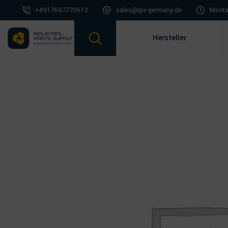
+4917697770612
sales@ips-germany.de
Montag
Hersteller