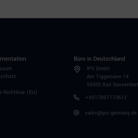
mentation
Büro in Deutschland
essum
IPS GmbH
nschutz
Am Tiggemann 14
59505 Bad Sassendor
e-Richtlinie (EU)
+4917697770612
sales@ips-germany.de