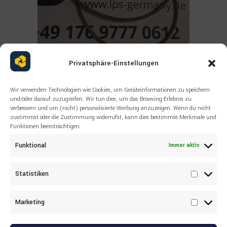
Privatsphäre-Einstellungen
Read more
ALLE PRODUKTE
,
SANDVIK
,
SONSTIGES
Wir verwenden Technologien wie Cookies, um Geräteinformationen zu speichern
SANDVIK Wire rope 55038518
und/oder darauf zuzugreifen. Wir tun dies, um das Browsing-Erlebnis zu
verbessern und um (nicht) personalisierte Werbung anzuzeigen. Wenn du nicht
zustimmst oder die Zustimmung widerrufst, kann dies bestimmte Merkmale und
Funktionen beeinträchtigen.
Funktional
Immer aktiv
Statistiken
Statisti
Marketing
Marketi