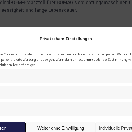
Original-OEM-Ersatzteil fuer BOMAG Verdichtungsmaschinen 
rlaessigkeit und lange Lebensdauer.
Privatsphäre-Einstellungen
ie Cookies, um Geräteinformationen zu speichern und/oder darauf zuzugreifen. Wir tun di
pruefung. Mengenrabatte fuer Grossbestellungen auf Anfrage
 personalisierte Werbung anzuzeigen. Wenn du nicht zustimmst oder die Zustimmung wid
tionen beeinträchtigen.
eren
Weiter ohne Einwilligung
Individuelle Priv