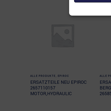
Read more
ALLE PRODUKTE
,
EPIROC
ALLE 
ERSATZTEILE NEU EPIROC
ERSA
2657110157
BERG
MOTOR,HYDRAULIC
2658