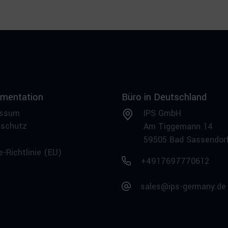
mentation
Büro in Deutschland
essum
IPS GmbH
nschutz
Am Tiggemann 14
59505 Bad Sassendor
e-Richtlinie (EU)
+4917697770612
sales@ips-germany.de