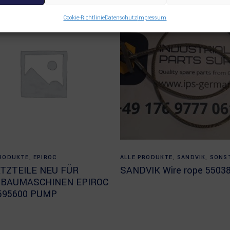
Cookie-Richtlinie
Datenschutz
Impressum
Read more
Read more
PRODUKTE
,
EPIROC
ALLE PRODUKTE
,
SANDVIK
,
SONS
TZTEILE NEU FÜR
SANDVIK Wire rope 5503
BAUMASCHINEN EPIROC
595600 PUMP