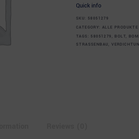
Quick info
SKU:
58051279
CATEGORY:
ALLE PRODUKTE
TAGS:
58051279
,
BOLT
,
BOM
STRASSENBAU
,
VERDICHTU
formation
Reviews (0)