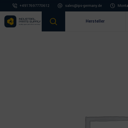
+4917697770612
sales@ips-germany.de
Montag
Hersteller