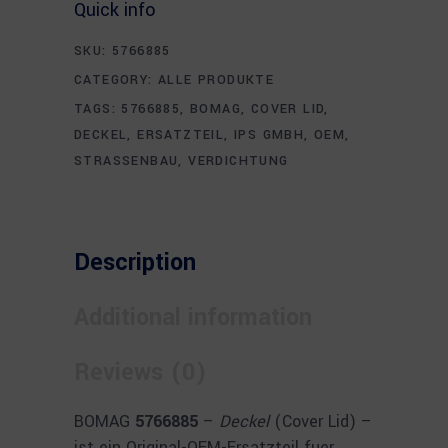
Quick info
SKU:
5766885
CATEGORY:
ALLE PRODUKTE
TAGS:
5766885
,
BOMAG
,
COVER LID
,
DECKEL
,
ERSATZTEIL
,
IPS GMBH
,
OEM
,
STRASSENBAU
,
VERDICHTUNG
Description
Additional information
Reviews (0)
BOMAG
5766885
–
Deckel
(Cover Lid) –
ist ein Original-OEM-Ersatzteil fuer