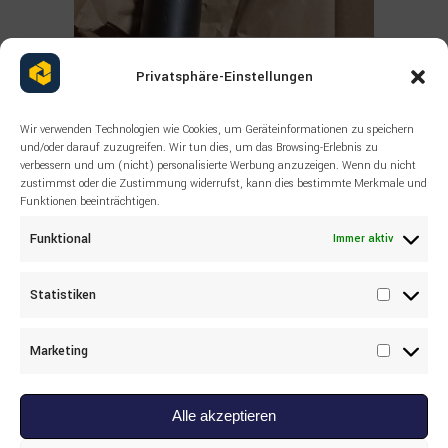
Read more
ALLE PRODUKTE
,
KOMATSU
Privatsphäre-Einstellungen
KOMATSU 76939773 LUBE PUMP
Wir verwenden Technologien wie Cookies, um Geräteinformationen zu speichern
und/oder darauf zuzugreifen. Wir tun dies, um das Browsing-Erlebnis zu
verbessern und um (nicht) personalisierte Werbung anzuzeigen. Wenn du nicht
zustimmst oder die Zustimmung widerrufst, kann dies bestimmte Merkmale und
Funktionen beeinträchtigen.
Funktional
Immer aktiv
Statistiken
Statisti
Marketing
Marketi
Alle akzeptieren