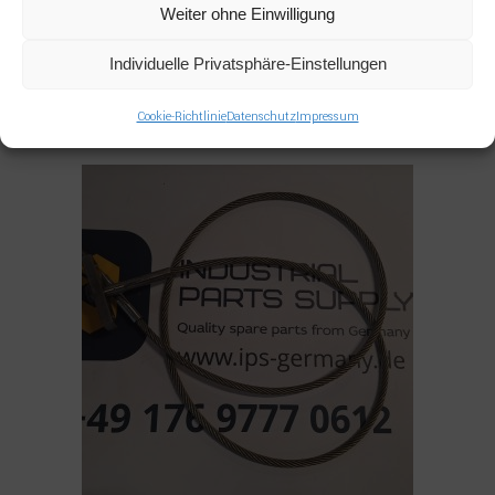
Weiter ohne Einwilligung
Read more
ALLE PRODUKTE
,
KOMATSU
Individuelle Privatsphäre-Einstellungen
KOMATSU 76684273 SEAL KIT
Cookie-Richtlinie
Datenschutz
Impressum