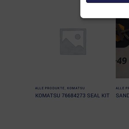
Read more
ALLE PRODUKTE
,
KOMATSU
ALLE 
KOMATSU 76684273 SEAL KIT
SAND