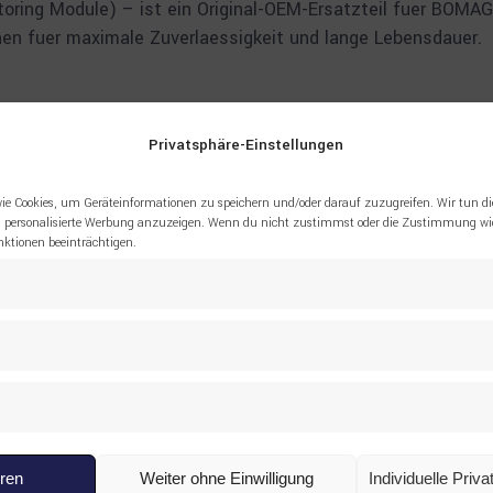
oring Module) – ist ein Original-OEM-Ersatzteil fuer BOM
nen fuer maximale Zuverlaessigkeit und lange Lebensdauer.
Privatsphäre-Einstellungen
ie Cookies, um Geräteinformationen zu speichern und/oder darauf zuzugreifen. Wir tun di
pruefung. Mengenrabatte fuer Grossbestellungen auf Anfrage
 personalisierte Werbung anzuzeigen. Wenn du nicht zustimmst oder die Zustimmung wid
tionen beeinträchtigen.
eren
Weiter ohne Einwilligung
Individuelle Priv