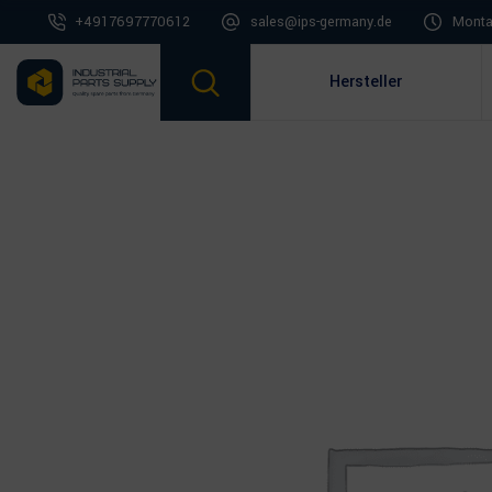
+4917697770612
sales@ips-germany.de
Montag
Hersteller