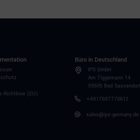
mentation
Büro in Deutschland
essum
IPS GmbH
nschutz
Am Tiggemann 14
59505 Bad Sassendor
e-Richtlinie (EU)
+4917697770612
sales@ips-germany.de