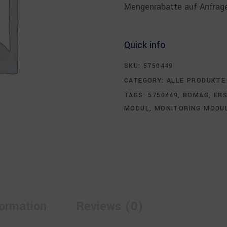
Mengenrabatte auf Anfrage
Quick info
SKU:
5750449
CATEGORY:
ALLE PRODUKTE
TAGS:
5750449
,
BOMAG
,
ERS
MODUL
,
MONITORING MODU
formation
Reviews (0)