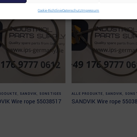
Cookie-Richtlinie
Datenschutz
Impressum
Read more
Read more
PRODUKTE
,
SANDVIK
,
SONSTIGES
ALLE PRODUKTE
,
SANDVIK
,
SONS
VIK Wire rope 55038517
SANDVIK Wire rope 5503