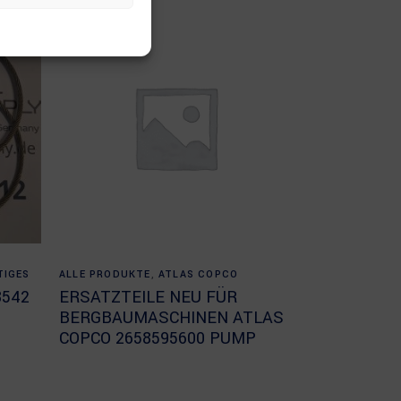
Read more
TIGES
ALLE PRODUKTE
,
ATLAS COPCO
8542
ERSATZTEILE NEU FÜR
BERGBAUMASCHINEN ATLAS
COPCO 2658595600 PUMP