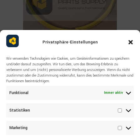
Read more
Privatsphäre-Einstellungen
ALLE PRODUKTE
,
KOMATSU
ERSATZTEILE NEU FÜR
BAUMASCHINEN KOMATSU 56B-
Wir verwenden Technologien wie Cookies, um Geräteinformationen zu speichern
und/oder darauf zuzugreifen. Wir tun dies, um das Browsing-Erlebnis zu
30-11520 RING LOCK
verbessern und um (nicht) personalisierte Werbung anzuzeigen. Wenn du nicht
zustimmst oder die Zustimmung widerrufst, kann dies bestimmte Merkmale und
Funktionen beeinträchtigen.
Funktional
Immer aktiv
Statistiken
Statisti
Marketing
Marketi