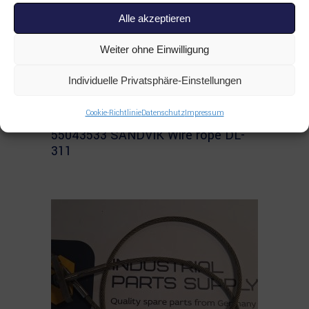
Alle akzeptieren
Weiter ohne Einwilligung
Individuelle Privatsphäre-Einstellungen
Read more
Cookie-Richtlinie
Datenschutz
Impressum
ALLE PRODUKTE
,
SANDVIK
,
SONSTIGES
55043533 SANDVIK Wire rope DL-
311