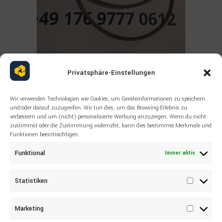
Read more
ALLE PRODUKTE
,
SANDVIK
,
SONSTIGES
Privatsphäre-Einstellungen
55043531 SANDVIK Wire rope
DL321 HL710S
Wir verwenden Technologien wie Cookies, um Geräteinformationen zu speichern
und/oder darauf zuzugreifen. Wir tun dies, um das Browsing-Erlebnis zu
verbessern und um (nicht) personalisierte Werbung anzuzeigen. Wenn du nicht
zustimmst oder die Zustimmung widerrufst, kann dies bestimmte Merkmale und
Funktionen beeinträchtigen.
Funktional
Immer aktiv
Statistiken
Statisti
Marketing
Marketi