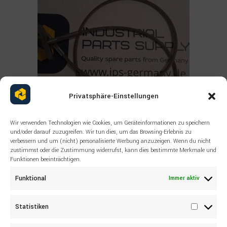
Privatsphäre-Einstellungen
Wir verwenden Technologien wie Cookies, um Geräteinformationen zu speichern
und/oder darauf zuzugreifen. Wir tun dies, um das Browsing-Erlebnis zu
verbessern und um (nicht) personalisierte Werbung anzuzeigen. Wenn du nicht
Read more
zustimmst oder die Zustimmung widerrufst, kann dies bestimmte Merkmale und
ALLE PRODUKTE
,
SANDVIK
,
SONSTIGES
Funktionen beeinträchtigen.
SANDVIK Wire rope 55038494
Funktional
Immer aktiv
Statistiken
Statisti