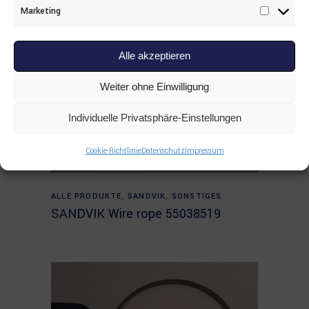
Marketing
Marketi
Alle akzeptieren
Weiter ohne Einwilligung
Individuelle Privatsphäre-Einstellungen
Cookie-Richtlinie
Datenschutz
Impressum
Read more
ALLE PRODUKTE
,
SANDVIK
,
SONSTIGES
SANDVIK Wire rope 55038519