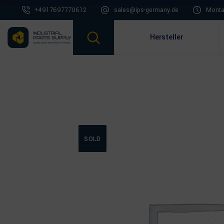
+4917697770612
sales@ips-germany.de
Montag
Hersteller
SOLD