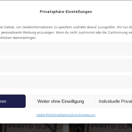
Privatsphäre-Einstellungen
02364 ISOLIERGLASSCHEIBE SEITE LIEBHER
ie Cookies, um Geräteinformationen zu speichern und/oder darauf zuzugreifen. Wir tun di
 personalisierte Werbung anzuzeigen. Wenn du nicht zustimmst oder die Zustimmung wid
tionen beeinträchtigen.
eren
Weiter ohne Einwilligung
Individuelle Priv
Cookie-Richtlinie
Datenschutz
Impressum