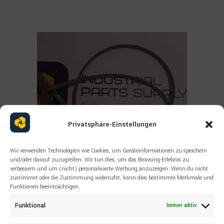
Privatsphäre-Einstellungen
Wir verwenden Technologien wie Cookies, um Geräteinformationen zu speichern
und/oder darauf zuzugreifen. Wir tun dies, um das Browsing-Erlebnis zu
verbessern und um (nicht) personalisierte Werbung anzuzeigen. Wenn du nicht
zustimmst oder die Zustimmung widerrufst, kann dies bestimmte Merkmale und
Funktionen beeinträchtigen.
Read more
ALLE PRODUKTE
,
SANDVIK
,
SONSTIGES
Funktional
Immer aktiv
55043531 SANDVIK Wire rope
DL321 HL710S