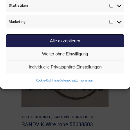
Statistiken
Statisti
Marketing
Marketi
Alle akzeptieren
Weiter ohne Einwilligung
Individuelle Privatsphäre-Einstellungen
Cookie-Richtlinie
Datenschutz
Impressum
Read more
ALLE PRODUKTE
,
SANDVIK
,
SONSTIGES
SANDVIK Wire rope 55038503