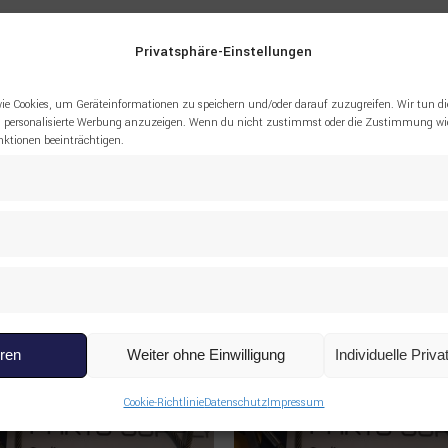
Privatsphäre-Einstellungen
8240 OELMESSSTAB MIT RING LIEBHERR”
ie Cookies, um Geräteinformationen zu speichern und/oder darauf zuzugreifen. Wir tun di
 personalisierte Werbung anzuzeigen. Wenn du nicht zustimmst oder die Zustimmung wid
tionen beeinträchtigen.
eren
Weiter ohne Einwilligung
Individuelle Priv
Cookie-Richtlinie
Datenschutz
Impressum