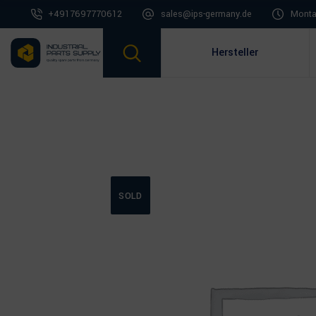
+4917697770612
sales@ips-germany.de
Montag
Hersteller
SOLD