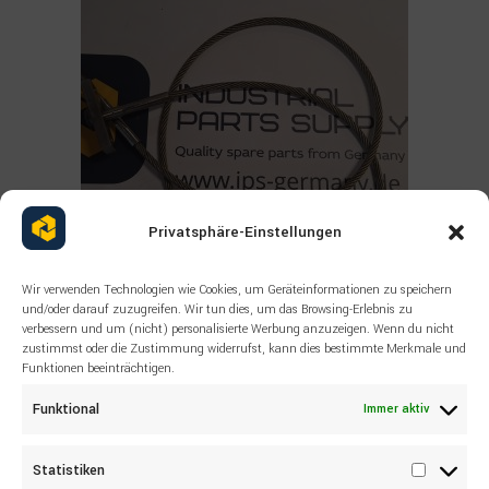
Privatsphäre-Einstellungen
Wir verwenden Technologien wie Cookies, um Geräteinformationen zu speichern
und/oder darauf zuzugreifen. Wir tun dies, um das Browsing-Erlebnis zu
verbessern und um (nicht) personalisierte Werbung anzuzeigen. Wenn du nicht
Read more
zustimmst oder die Zustimmung widerrufst, kann dies bestimmte Merkmale und
ALLE PRODUKTE
,
SANDVIK
,
SONSTIGES
Funktionen beeinträchtigen.
SANDVIK Wire rope 55038517
Funktional
Immer aktiv
Statistiken
Statisti