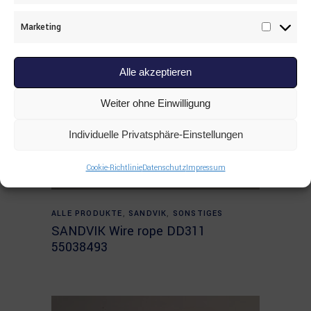
Marketing
Marketi
Alle akzeptieren
Weiter ohne Einwilligung
Individuelle Privatsphäre-Einstellungen
Cookie-Richtlinie
Datenschutz
Impressum
Read more
ALLE PRODUKTE
,
SANDVIK
,
SONSTIGES
SANDVIK Wire rope DD311
55038493