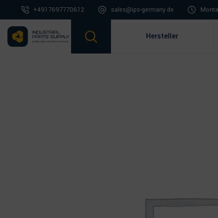
+4917697770612
sales@ips-germany.de
Montag
Hersteller