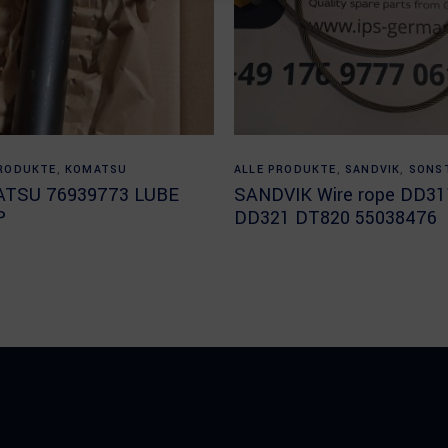
Read more
Read more
PRODUKTE
,
KOMATSU
ALLE PRODUKTE
,
SANDVIK
,
SONS
TSU 76939773 LUBE
SANDVIK Wire rope DD31
P
DD321 DT820 55038476