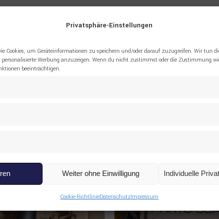
Privatsphäre-Einstellungen
-52-15750 BUSHING KOMATSU”
ie Cookies, um Geräteinformationen zu speichern und/oder darauf zuzugreifen. Wir tun di
 personalisierte Werbung anzuzeigen. Wenn du nicht zustimmst oder die Zustimmung wid
tionen beeinträchtigen.
eren
Weiter ohne Einwilligung
Individuelle Priv
Cookie-Richtlinie
Datenschutz
Impressum