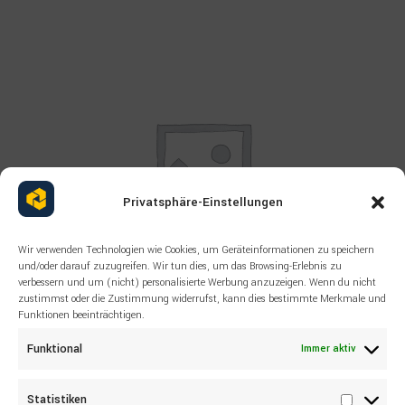
Privatsphäre-Einstellungen
Wir verwenden Technologien wie Cookies, um Geräteinformationen zu speichern
und/oder darauf zuzugreifen. Wir tun dies, um das Browsing-Erlebnis zu
verbessern und um (nicht) personalisierte Werbung anzuzeigen. Wenn du nicht
zustimmst oder die Zustimmung widerrufst, kann dies bestimmte Merkmale und
Funktionen beeinträchtigen.
Read more
ALLE PRODUKTE
,
KOMATSU
Funktional
Immer aktiv
KOMATSU 76684273 SEAL KIT
Statistiken