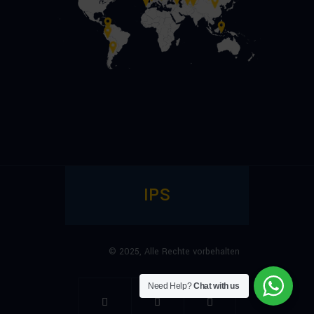
IPS
© 2025,
Alle Rechte vorbehalten
Need Help?
Chat with us