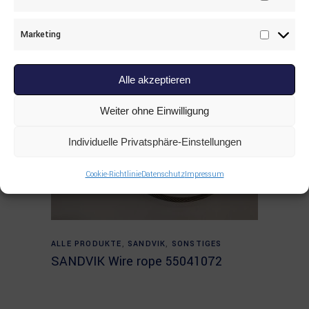
Statisti
Marketing
Marketi
Alle akzeptieren
Weiter ohne Einwilligung
Individuelle Privatsphäre-Einstellungen
Cookie-Richtlinie
Datenschutz
Impressum
Read more
ALLE PRODUKTE
,
SANDVIK
,
SONSTIGES
SANDVIK Wire rope 55041072