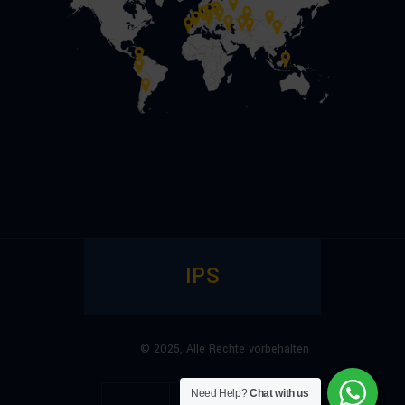
IPS
© 2025,
Alle Rechte vorbehalten
Need Help?
Chat with us