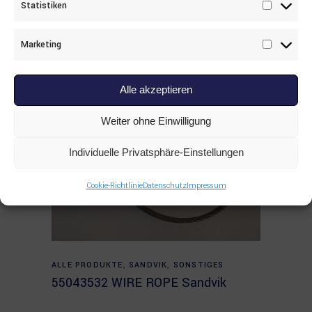
Statistiken
Statisti
Marketing
Marketi
Alle akzeptieren
Weiter ohne Einwilligung
Individuelle Privatsphäre-Einstellungen
Cookie-Richtlinie
Datenschutz
Impressum
Read more
ALLE PRODUKTE
,
SANDVIK
,
SONSTIGES
55043532 WIRE ROPE Sandvik