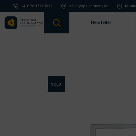
+4917697770612
sales@ips-germany.de
Montag
Hersteller
SOLD