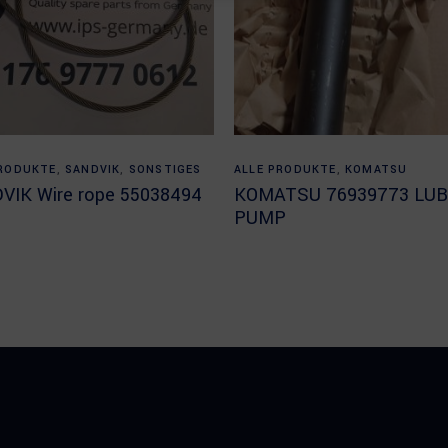
Read more
Read more
PRODUKTE
,
SANDVIK
,
SONSTIGES
ALLE PRODUKTE
,
KOMATSU
VIK Wire rope 55038494
KOMATSU 76939773 LU
PUMP