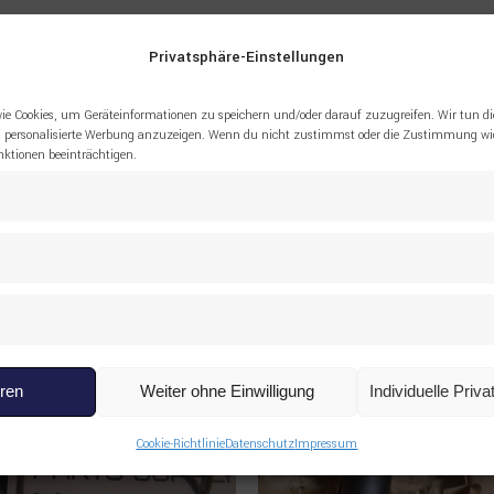
Privatsphäre-Einstellungen
3173808 FORMSCHLAUCH LIEBHERR”
ie Cookies, um Geräteinformationen zu speichern und/oder darauf zuzugreifen. Wir tun di
 personalisierte Werbung anzuzeigen. Wenn du nicht zustimmst oder die Zustimmung wid
tionen beeinträchtigen.
eren
Weiter ohne Einwilligung
Individuelle Priv
Cookie-Richtlinie
Datenschutz
Impressum