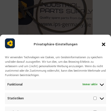
Privatsphäre-Einstellungen
Wir verwenden Technologien wie Cookies, um Geräteinformationen zu speichern
Read more
und/oder darauf zuzugreifen. Wir tun dies, um das Browsing-Erlebnis zu
ALLE PRODUKTE
,
SANDVIK
,
SONSTIGES
verbessern und um (nicht) personalisierte Werbung anzuzeigen. Wenn du nicht
SANDVIK Wire rope 55038503
zustimmst oder die Zustimmung widerrufst, kann dies bestimmte Merkmale und
Funktionen beeinträchtigen.
Funktional
Immer aktiv
Statistiken
Statisti