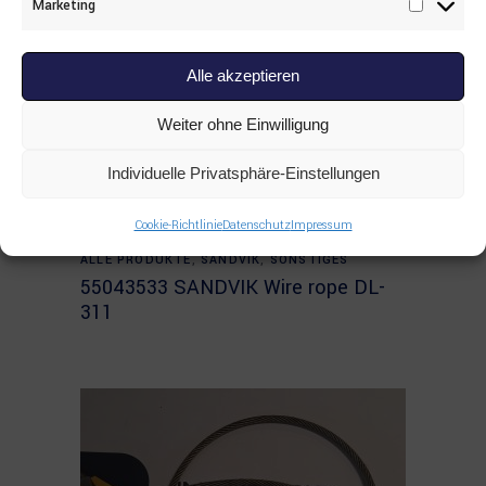
Marketing
Marketi
Alle akzeptieren
Weiter ohne Einwilligung
Individuelle Privatsphäre-Einstellungen
Cookie-Richtlinie
Datenschutz
Impressum
Read more
ALLE PRODUKTE
,
SANDVIK
,
SONSTIGES
55043533 SANDVIK Wire rope DL-
311