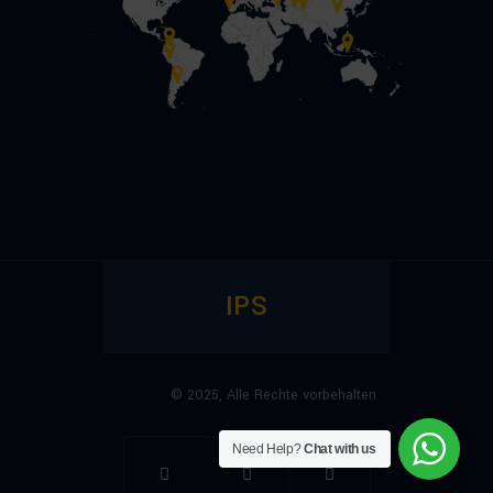
IPS
© 2025,
Alle Rechte vorbehalten
Need Help?
Chat with us