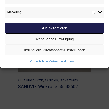
Statisti
Marketing
Marketi
Alle akzeptieren
Weiter ohne Einwilligung
Individuelle Privatsphäre-Einstellungen
Cookie-Richtlinie
Datenschutz
Impressum
Read more
ALLE PRODUKTE
,
SANDVIK
,
SONSTIGES
SANDVIK Wire rope 55038502