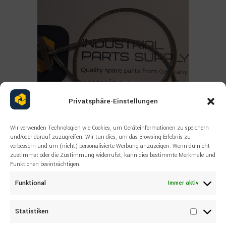
Privatsphäre-Einstellungen
Wir verwenden Technologien wie Cookies, um Geräteinformationen zu speichern
und/oder darauf zuzugreifen. Wir tun dies, um das Browsing-Erlebnis zu
verbessern und um (nicht) personalisierte Werbung anzuzeigen. Wenn du nicht
zustimmst oder die Zustimmung widerrufst, kann dies bestimmte Merkmale und
Read more
Funktionen beeinträchtigen.
ALLE PRODUKTE
,
SANDVIK
,
SONSTIGES
SANDVIK Wire rope 55041072
Funktional
Immer aktiv
Statistiken
Statisti