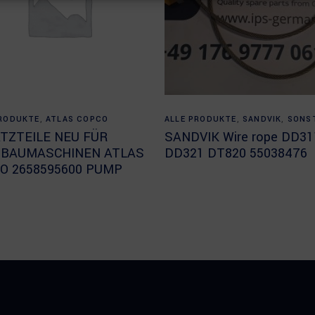
Read more
Read more
PRODUKTE
,
ATLAS COPCO
ALLE PRODUKTE
,
SANDVIK
,
SONS
TZTEILE NEU FÜR
SANDVIK Wire rope DD31
BAUMASCHINEN ATLAS
DD321 DT820 55038476
O 2658595600 PUMP