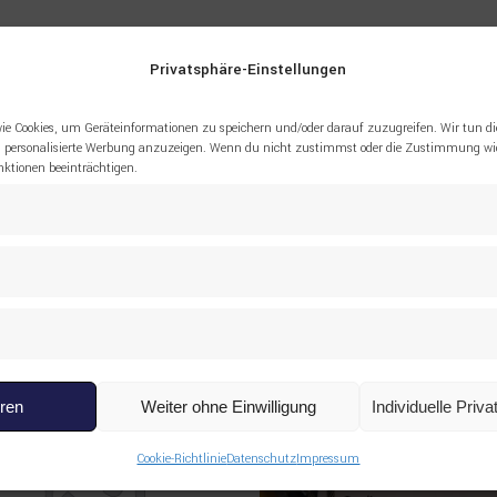
Privatsphäre-Einstellungen
9008 Shim SANDVIK”
ie Cookies, um Geräteinformationen zu speichern und/oder darauf zuzugreifen. Wir tun di
 personalisierte Werbung anzuzeigen. Wenn du nicht zustimmst oder die Zustimmung wid
tionen beeinträchtigen.
eren
Weiter ohne Einwilligung
Individuelle Priv
Cookie-Richtlinie
Datenschutz
Impressum