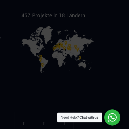
457 Projekte in 18 Ländern
f
Need Help?
Chat with us