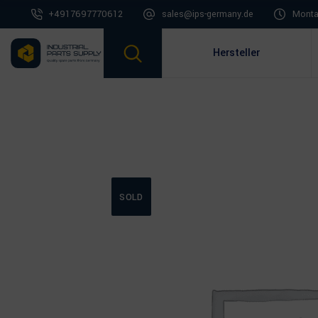
+4917697770612
sales@ips-germany.de
Montag
Hersteller
SOLD