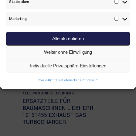
Statistiken
Statisti
Marketing
Marketi
Alle akzeptieren
Weiter ohne Einwilligung
Individuelle Privatsphäre-Einstellungen
Cookie-Richtlinie
Datenschutz
Impressum
Read more
ALLE PRODUKTE
,
LIEBHERR
ERSATZTEILE FÜR
BAUMASCHINEN LIEBHERR
10131455 EXHAUST GAS
TURBOCHARGER