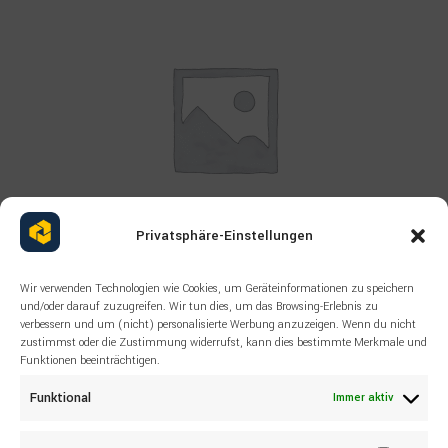
Privatsphäre-Einstellungen
Wir verwenden Technologien wie Cookies, um Geräteinformationen zu speichern
Read more
ALLE PRODUKTE
,
EPIROC
und/oder darauf zuzugreifen. Wir tun dies, um das Browsing-Erlebnis zu
ERSATZTEILE NEU EPIROC
verbessern und um (nicht) personalisierte Werbung anzuzeigen. Wenn du nicht
zustimmst oder die Zustimmung widerrufst, kann dies bestimmte Merkmale und
2657110157 MOTOR,HYDRAULIC
Funktionen beeinträchtigen.
Funktional
Immer aktiv