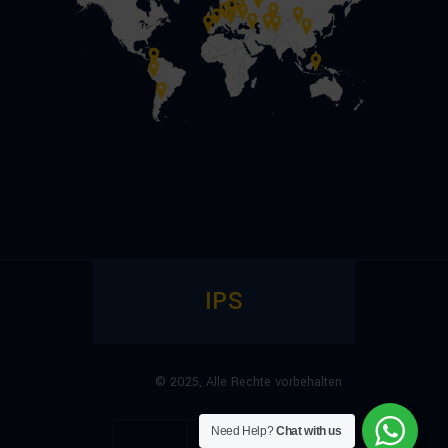
IPS
© 2025,
Alle Rechte vorbehalten
Need Help?
Chat with us