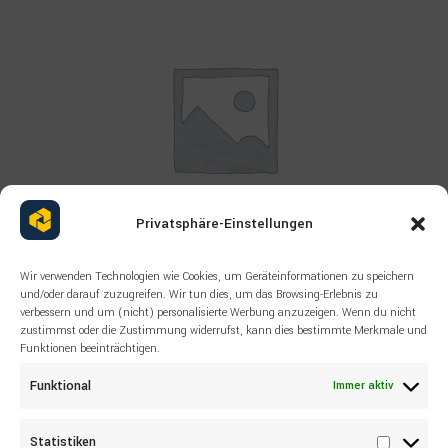
Privatsphäre-Einstellungen
Wir verwenden Technologien wie Cookies, um Geräteinformationen zu speichern
Read more
und/oder darauf zuzugreifen. Wir tun dies, um das Browsing-Erlebnis zu
ALLE PRODUKTE
,
ATLAS COPCO
verbessern und um (nicht) personalisierte Werbung anzuzeigen. Wenn du nicht
ERSATZTEILE NEU FÜR
zustimmst oder die Zustimmung widerrufst, kann dies bestimmte Merkmale und
BERGBAUMASCHINEN ATLAS
Funktionen beeinträchtigen.
COPCO 2658595600 PUMP
Funktional
Immer aktiv
Statistiken