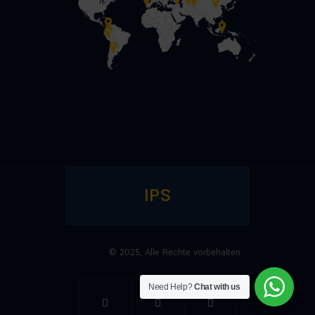
IPS
© 2025,
Alle Rechte vorbehalten
Need Help?
Chat with us