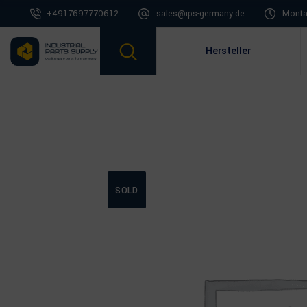
+4917697770612
sales@ips-germany.de
Montag
Hersteller
SOLD