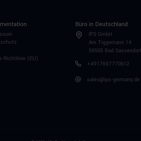
mentation
Büro in Deutschland
essum
IPS GmbH
nschutz
Am Tiggemann 14
59505 Bad Sassendor
e-Richtlinie (EU)
+4917697770612
sales@ips-germany.de