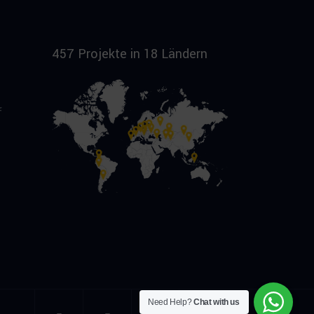
457 Projekte in 18 Ländern
f
Need Help?
Chat with us