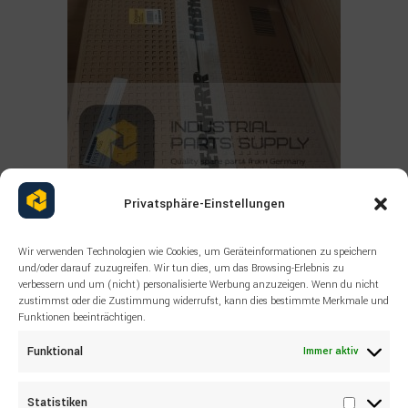
Privatsphäre-Einstellungen
Wir verwenden Technologien wie Cookies, um Geräteinformationen zu speichern
Read more
und/oder darauf zuzugreifen. Wir tun dies, um das Browsing-Erlebnis zu
ALLE PRODUKTE
,
LIEBHERR
verbessern und um (nicht) personalisierte Werbung anzuzeigen. Wenn du nicht
ERSATZTEILE FÜR
zustimmst oder die Zustimmung widerrufst, kann dies bestimmte Merkmale und
BAUMASCHINEN LIEBHERR
Funktionen beeinträchtigen.
10131455 EXHAUST GAS
Funktional
Immer aktiv
TURBOCHARGER
Statistiken