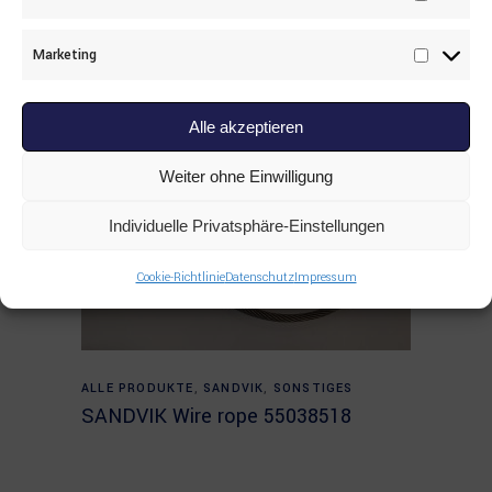
Statisti
Marketing
Marketi
Alle akzeptieren
Weiter ohne Einwilligung
Individuelle Privatsphäre-Einstellungen
Cookie-Richtlinie
Datenschutz
Impressum
Read more
ALLE PRODUKTE
,
SANDVIK
,
SONSTIGES
SANDVIK Wire rope 55038518