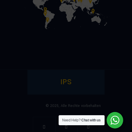
IPS
© 2025,
Alle Rechte vorbehalten
Need Help?
Chat with us