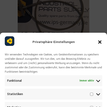
Privatsphäre-Einstellungen
Wir verwenden Technologien wie Cookies, um Geräteinformationen zu speichern
Read more
und/oder darauf zuzugreifen. Wir tun dies, um das Browsing-Erlebnis zu
ALLE PRODUKTE
,
SANDVIK
,
SONSTIGES
verbessern und um (nicht) personalisierte Werbung anzuzeigen. Wenn du nicht
SANDVIK Wire rope 55038520
zustimmst oder die Zustimmung widerrufst, kann dies bestimmte Merkmale und
Funktionen beeinträchtigen.
Funktional
Immer aktiv
Statistiken
Statisti