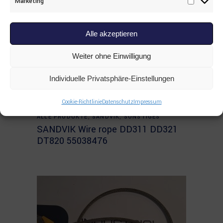
Marketing
Marketi
Alle akzeptieren
Weiter ohne Einwilligung
Individuelle Privatsphäre-Einstellungen
Cookie-Richtlinie
Datenschutz
Impressum
Read more
ALLE PRODUKTE
,
SANDVIK
,
SONSTIGES
SANDVIK Wire rope DD311 DD321
DT820 55038476