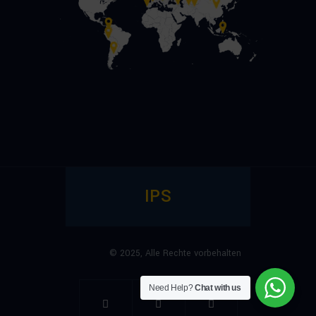
IPS
© 2025,
Alle Rechte vorbehalten
Need Help?
Chat with us