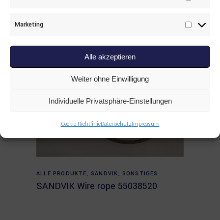
Statisti
Marketing
Marketi
Alle akzeptieren
Weiter ohne Einwilligung
Individuelle Privatsphäre-Einstellungen
Cookie-Richtlinie
Datenschutz
Impressum
Read more
ALLE PRODUKTE
,
SANDVIK
,
SONSTIGES
SANDVIK Wire rope 55038520