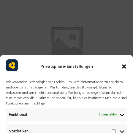
Privatsphäre-Einstellungen
Wir verwenden Technologien wie Cookies, um Geräteinformationen zu speichern
und/oder darauf zuzugreifen. Wir tun dies, um das Browsing-Erlebnis zu
verbessern und um (nicht) personalisierte Werbung anzuzeigen. Wenn du nicht
Read more
ALLE PRODUKTE
,
EPIROC
zustimmst oder die Zustimmung widerrufst, kann dies bestimmte Merkmale und
ERSATZTEILE NEU FÜR
Funktionen beeinträchtigen.
BERGBAUMASCHINEN EPIROC
Funktional
Immer aktiv
2658595600 PUMP
Statistiken