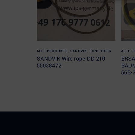
Read more
ALLE PRODUKTE
,
SANDVIK
,
SONSTIGES
ALLE 
SANDVIK Wire rope DD 210
ERSA
55038472
BAU
56B-