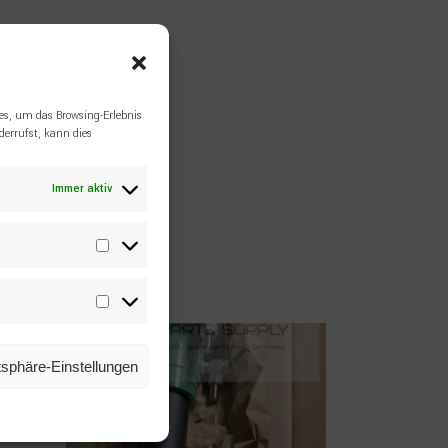
es, um das Browsing-Erlebnis
errufst, kann dies
Immer aktiv
Statistiken
Marketing
atsphäre-Einstellungen