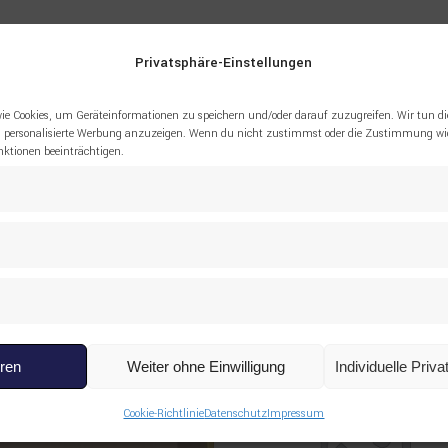
Privatsphäre-Einstellungen
692 Bearing SANDVIK”
ie Cookies, um Geräteinformationen zu speichern und/oder darauf zuzugreifen. Wir tun di
 personalisierte Werbung anzuzeigen. Wenn du nicht zustimmst oder die Zustimmung wid
tionen beeinträchtigen.
eren
Weiter ohne Einwilligung
Individuelle Priv
Cookie-Richtlinie
Datenschutz
Impressum