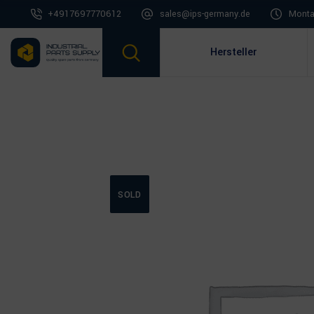
+4917697770612
sales@ips-germany.de
Montag
Hersteller
SOLD