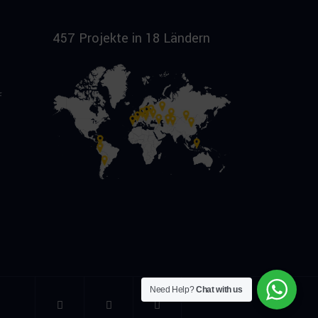
457 Projekte in 18 Ländern
f
Need Help?
Chat with us