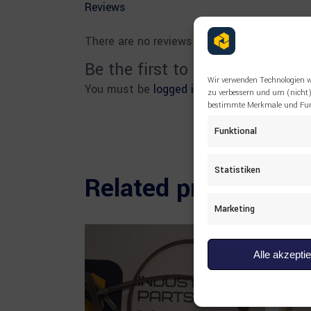
Reviews
There are no reviews yet.
Be the first to review “04700
Wir verwenden Technologien w
You must be
logged in
to post a review.
zu verbessern und um (nicht)
bestimmte Merkmale und Funk
Funktional
Statistiken
Related products
Marketing
Alle akzepti