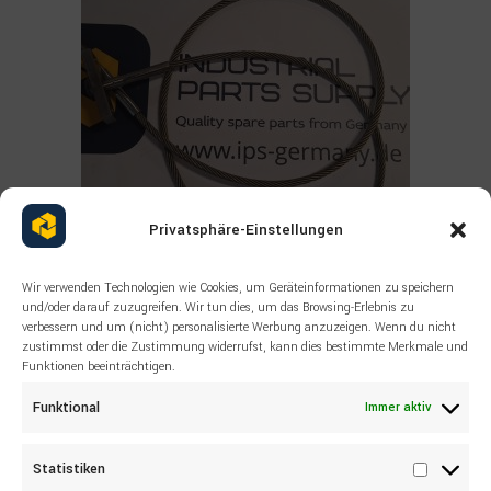
Privatsphäre-Einstellungen
Wir verwenden Technologien wie Cookies, um Geräteinformationen zu speichern
und/oder darauf zuzugreifen. Wir tun dies, um das Browsing-Erlebnis zu
Read more
ALLE PRODUKTE
,
SANDVIK
,
SONSTIGES
verbessern und um (nicht) personalisierte Werbung anzuzeigen. Wenn du nicht
zustimmst oder die Zustimmung widerrufst, kann dies bestimmte Merkmale und
SANDVIK Wire rope 55038519
Funktionen beeinträchtigen.
Funktional
Immer aktiv
Statistiken
Statisti