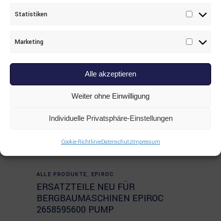
Statistiken
Statisti
Marketing
Marketi
Alle akzeptieren
Weiter ohne Einwilligung
Individuelle Privatsphäre-Einstellungen
Cookie-Richtlinie
Datenschutz
Impressum
Read more
ALLE PRODUKTE
,
EPIROC
ERSATZTEILE NEU FÜR
BERGBAUMASCHINEN EPIROC
2658595600 PUMP