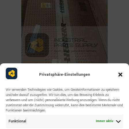
Privatsphäre-Einstellungen
Read more
ALLE PRODUKTE
,
LIEBHERR
Wir verwenden Technologien wie Cookies, um Geräteinformationen zu speichern
ERSATZTEILE FÜR
und/oder darauf zuzugreifen. Wir tun dies, um das Browsing-Erlebnis zu
BAUMASCHINEN LIEBHERR
verbessern und um (nicht) personalisierte Werbung anzuzeigen. Wenn du nicht
zustimmst oder die Zustimmung widerrufst, kann dies bestimmte Merkmale und
10131455 EXHAUST GAS
Funktionen beeinträchtigen.
TURBOCHARGER
Funktional
Immer aktiv