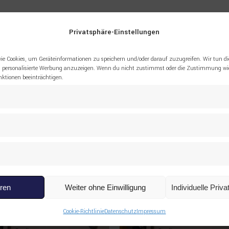
Privatsphäre-Einstellungen
3000 Bushing SANDVIK”
ie Cookies, um Geräteinformationen zu speichern und/oder darauf zuzugreifen. Wir tun di
 personalisierte Werbung anzuzeigen. Wenn du nicht zustimmst oder die Zustimmung wid
tionen beeinträchtigen.
eren
Weiter ohne Einwilligung
Individuelle Priv
Cookie-Richtlinie
Datenschutz
Impressum