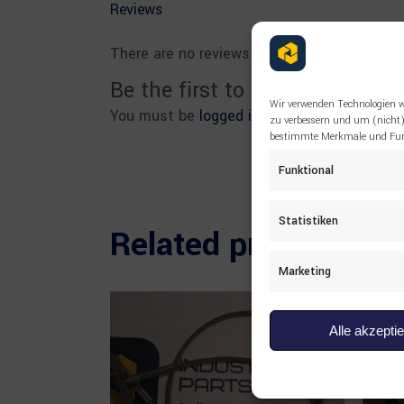
Reviews
There are no reviews yet.
Be the first to review “0280
Wir verwenden Technologien w
You must be
logged in
to post a review.
zu verbessern und um (nicht)
bestimmte Merkmale und Funk
Funktional
Statistiken
Related products
Marketing
Alle akzepti