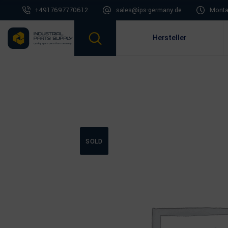
+4917697770612
sales@ips-germany.de
Montag
Hersteller
SOLD