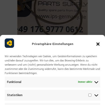
Privatsphäre-Einstellungen
Read more
ALLE PRODUKTE
,
SANDVIK
,
SONSTIGES
Wir verwenden Technologien wie Cookies, um Geräteinformationen zu speichern
SANDVIK Wire rope 55041072
und/oder darauf zuzugreifen. Wir tun dies, um das Browsing-Erlebnis zu
verbessern und um (nicht) personalisierte Werbung anzuzeigen. Wenn du nicht
zustimmst oder die Zustimmung widerrufst, kann dies bestimmte Merkmale und
Funktionen beeinträchtigen.
Funktional
Immer aktiv
Statistiken
Statisti