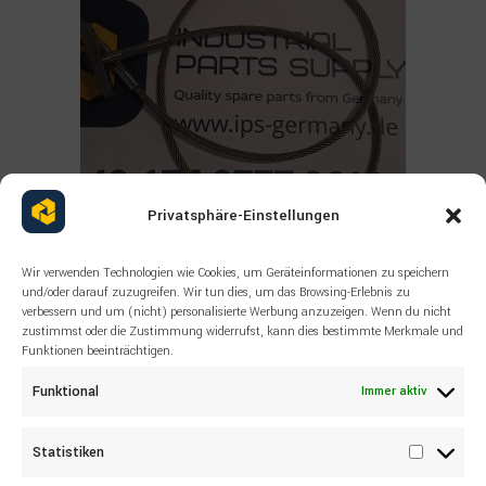
Privatsphäre-Einstellungen
Wir verwenden Technologien wie Cookies, um Geräteinformationen zu speichern
Read more
und/oder darauf zuzugreifen. Wir tun dies, um das Browsing-Erlebnis zu
ALLE PRODUKTE
,
SANDVIK
,
SONSTIGES
verbessern und um (nicht) personalisierte Werbung anzuzeigen. Wenn du nicht
SANDVIK Wire rope 55038494
zustimmst oder die Zustimmung widerrufst, kann dies bestimmte Merkmale und
Funktionen beeinträchtigen.
Funktional
Immer aktiv
Statistiken
Statisti