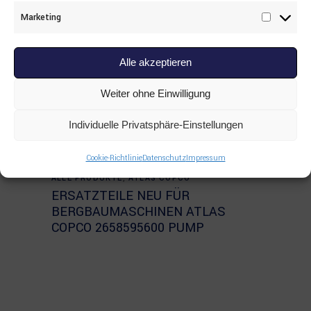
Marketing
Marketi
Alle akzeptieren
Weiter ohne Einwilligung
Individuelle Privatsphäre-Einstellungen
Cookie-Richtlinie
Datenschutz
Impressum
Read more
ALLE PRODUKTE
,
ATLAS COPCO
ERSATZTEILE NEU FÜR
BERGBAUMASCHINEN ATLAS
COPCO 2658595600 PUMP