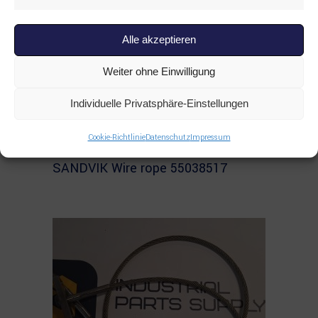
Marketi
Alle akzeptieren
Weiter ohne Einwilligung
Individuelle Privatsphäre-Einstellungen
Cookie-Richtlinie
Datenschutz
Impressum
Read more
ALLE PRODUKTE
,
SANDVIK
,
SONSTIGES
SANDVIK Wire rope 55038517