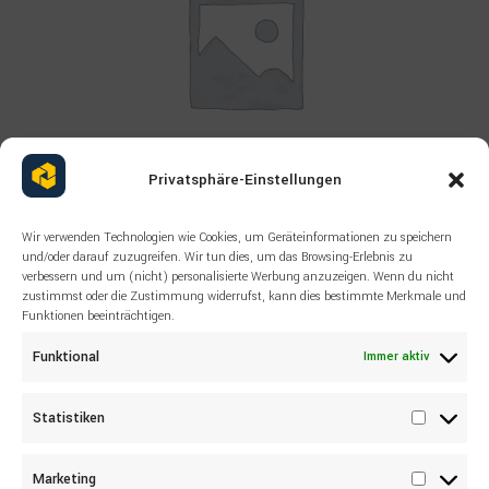
Privatsphäre-Einstellungen
Wir verwenden Technologien wie Cookies, um Geräteinformationen zu speichern
Read more
ALLE PRODUKTE
,
KOMATSU
und/oder darauf zuzugreifen. Wir tun dies, um das Browsing-Erlebnis zu
KOMATSU 76684273 SEAL KIT
verbessern und um (nicht) personalisierte Werbung anzuzeigen. Wenn du nicht
zustimmst oder die Zustimmung widerrufst, kann dies bestimmte Merkmale und
Funktionen beeinträchtigen.
Funktional
Immer aktiv
Statistiken
Statisti
Marketing