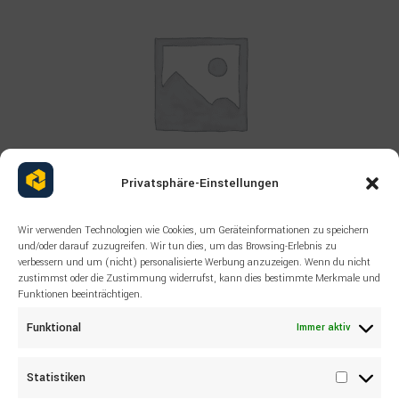
Privatsphäre-Einstellungen
Wir verwenden Technologien wie Cookies, um Geräteinformationen zu speichern
Read more
und/oder darauf zuzugreifen. Wir tun dies, um das Browsing-Erlebnis zu
SCREW SANDVIK
verbessern und um (nicht) personalisierte Werbung anzuzeigen. Wenn du nicht
85068059 Hex
zustimmst oder die Zustimmung widerrufst, kann dies bestimmte Merkmale und
Funktionen beeinträchtigen.
Funktional
Immer aktiv
Statistiken
Statisti