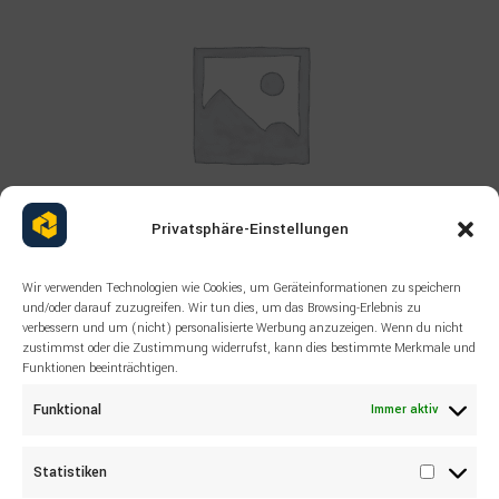
Privatsphäre-Einstellungen
Wir verwenden Technologien wie Cookies, um Geräteinformationen zu speichern
Read more
und/oder darauf zuzugreifen. Wir tun dies, um das Browsing-Erlebnis zu
MALE STUD SANDVIK
verbessern und um (nicht) personalisierte Werbung anzuzeigen. Wenn du nicht
04182390 Fitting
zustimmst oder die Zustimmung widerrufst, kann dies bestimmte Merkmale und
Funktionen beeinträchtigen.
Funktional
Immer aktiv
Statistiken
Statisti