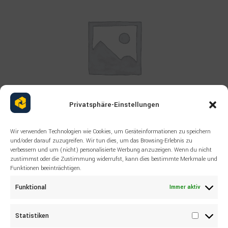
Privatsphäre-Einstellungen
Wir verwenden Technologien wie Cookies, um Geräteinformationen zu speichern
Read more
und/oder darauf zuzugreifen. Wir tun dies, um das Browsing-Erlebnis zu
INTAKE SANDVIK
verbessern und um (nicht) personalisierte Werbung anzuzeigen. Wenn du nicht
56212549 Pipe
zustimmst oder die Zustimmung widerrufst, kann dies bestimmte Merkmale und
Funktionen beeinträchtigen.
Funktional
Immer aktiv
Statistiken
Statisti