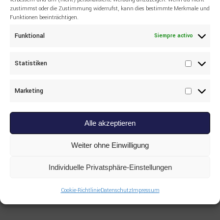
zustimmst oder die Zustimmung widerrufst, kann dies bestimmte Merkmale und
Funktionen beeinträchtigen.
Read more
Funktional
Siempre activo
LIEBHERR
,
TODOS LOS PRODUCTOS
10141866 DIESELMOTOR (DS)
Liebherr PR776
Statistiken
Statisti
Marketing
Marketi
Alle akzeptieren
Weiter ohne Einwilligung
Individuelle Privatsphäre-Einstellungen
Cookie-Richtlinie
Datenschutz
Impressum