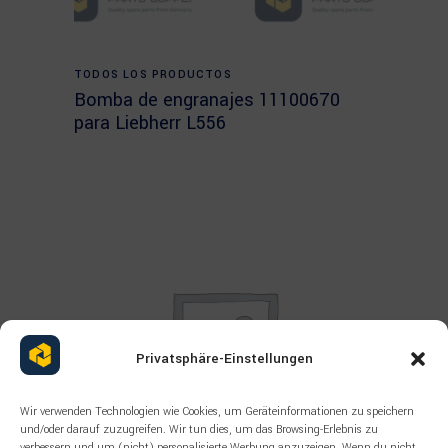
Read more
TODOS LOS PRODUCTOS
Bomba de engranajes 11100670
para Liebherr L556
Privatsphäre-Einstellungen
Wir verwenden Technologien wie Cookies, um Geräteinformationen zu speichern
und/oder darauf zuzugreifen. Wir tun dies, um das Browsing-Erlebnis zu
verbessern und um (nicht) personalisierte Werbung anzuzeigen. Wenn du nicht